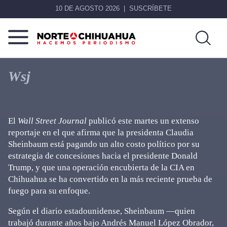
10 DE AGOSTO 2026
SUSCRÍBETE
Norte
Más
De
que
Wsj
Chihuahua
noticias,
hacemos periodismo
El
Wall Street Journal
publicó este martes un extenso
reportaje en el que afirma que la presidenta Claudia
Sheinbaum está pagando un alto costo político por su
estrategia de concesiones hacia el presidente Donald
Trump, y que una operación encubierta de la CIA en
Chihuahua se ha convertido en la más reciente prueba de
fuego para su enfoque.
Según el diario estadounidense, Sheinbaum —quien
trabajó durante años bajo Andrés Manuel López Obrador,