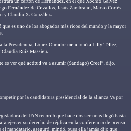
ostrara un cartón de Hernández, en el que Xóchitl Gálvez
ego Fernández de Cevallos, Jesús Zambrano, Marko Cortés,
ri y Claudio X. González.
 que es uno de los abogados más ricos del mundo y la mayor
s.
ra la Presidencia, López Obrador mencionó a Lilly Téllez,
y Claudia Ruiz Massieu.
te es ver qué actitud va a asumir (Santiago) Creel”, dijo.
mpetir por la candidatura presidencial de la alianza Va por
legisladora del PAN recordó que hace dos semanas llegó hasta
ara ejercer su derecho de réplica en la conferencia de prensa
el mandatario, aseguró, mintió, pues ella jamás dijo que