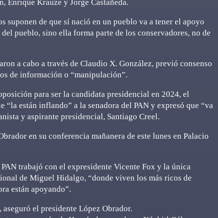
n, Enrique Krauze y Jorge Castañeda.
os suponen de que sí nació en un pueblo va a tener el apoyo
o del pueblo, sino ella forma parte de los conservadores, no de
varon a cabo a través de Claudio X. González, previó consenso
dios de información o “manipulación”.
oposición para ser la candidata presidencial en 2024, el
 “la están inflando” a la senadora del PAN y expresó que “va
anista y aspirante presidencial, Santiago Creel.
 Obrador en su conferencia mañanera de este lunes en Palacio
 PAN trabajó con el expresidente Vicente Fox y la única
cional de Miguel Hidalgo, “donde viven los más ricos de
ora están apoyando”.
, aseguró el presidente López Obrador.