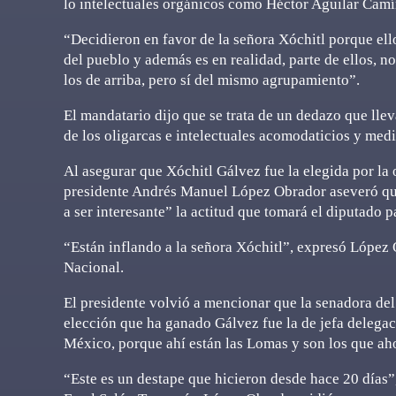
lo intelectuales orgánicos como Héctor Aguilar Camí
“Decidieron en favor de la señora Xóchitl porque ell
del pueblo y además es en realidad, parte de ellos, n
los de arriba, pero sí del mismo agrupamiento”.
El mandatario dijo que se trata de un dedazo que lle
de los oligarcas e intelectuales acomodaticios y me
Al asegurar que Xóchitl Gálvez fue la elegida por la 
presidente Andrés Manuel López Obrador aseveró que
a ser interesante” la actitud que tomará el diputado p
“Están inflando a la señora Xóchitl”, expresó López
Nacional.
El presidente volvió a mencionar que la senadora del
elección que ha ganado Gálvez fue la de jefa delega
México, porque ahí están las Lomas y son los que ah
“Este es un destape que hicieron desde hace 20 días”