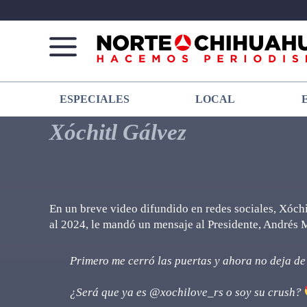
Norte
Más
ESPECIALES
LOCAL
De
que
Chihuahua
noticias,
Xóchitl Gálvez
hacemos periodismo
En un breve video difundido en redes sociales, Xóchi
al 2024, le mandó un mensaje al Presidente, Andrés
Primero me cerró las puertas y ahora no deja de
¿Será que ya es
@xochilove_rs
o soy su crush?