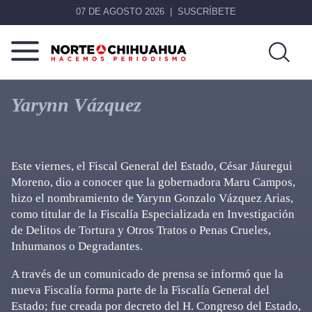
07 DE AGOSTO 2026
SUSCRÍBETE
Norte
Más
De
que
Yarynn Vázquez
Chihuahua
noticias,
hacemos periodismo
Este viernes, el Fiscal General del Estado, César Jáuregui
Moreno, dio a conocer que la gobernadora Maru Campos,
hizo el nombramiento de Yarynn Gonzalo Vázquez Arias,
como titular de la Fiscalía Especializada en Investigación
de Delitos de Tortura y Otros Tratos o Penas Crueles,
Inhumanos o Degradantes.
A través de un comunicado de prensa se informó que la
nueva Fiscalía forma parte de la Fiscalía General del
Estado; fue creada por decreto del H. Congreso del Estado,