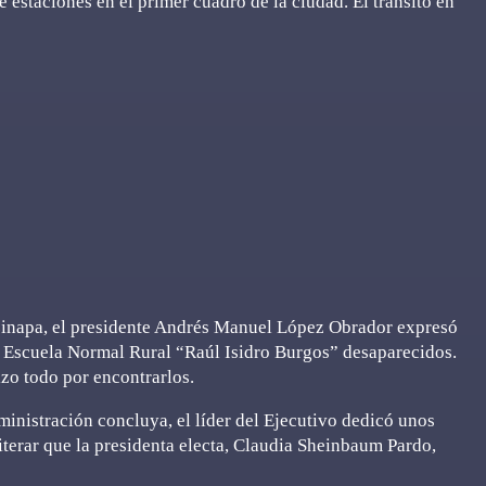
 estaciones en el primer cuadro de la ciudad. El tránsito en
tzinapa, el presidente Andrés Manuel López Obrador expresó
la Escuela Normal Rural “Raúl Isidro Burgos” desaparecidos.
zo todo por encontrarlos.
ministración concluya, el líder del Ejecutivo dedicó unos
iterar que la presidenta electa, Claudia Sheinbaum Pardo,