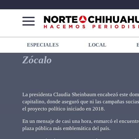
Norte
Más
ESPECIALES
LOCAL
De
que
Chihuahua
noticias,
Zócalo
hacemos periodismo
La presidenta Claudia Sheinbaum encabezó este domi
capitalino, donde aseguró que ni las campañas sucias, 
el proyecto político iniciado en 2018.
En un mensaje de casi una hora, enmarcó el encuentro
plaza pública más emblemática del país.