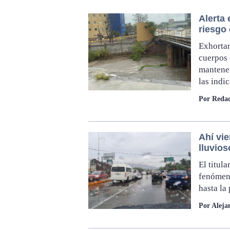
Alerta 
riesgo
Exhortan
cuerpos 
mantener
las indi
Por Redac
Ahí vie
lluvios
El titul
fenómeno
hasta la 
Por Aleja