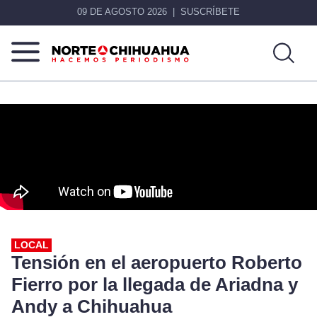
09 DE AGOSTO 2026
SUSCRÍBETE
Norte
Más
De
que
Chihuahua
noticias,
hacemos periodismo
LOCAL
Tensión en el aeropuerto Roberto
Fierro por la llegada de Ariadna y
Andy a Chihuahua