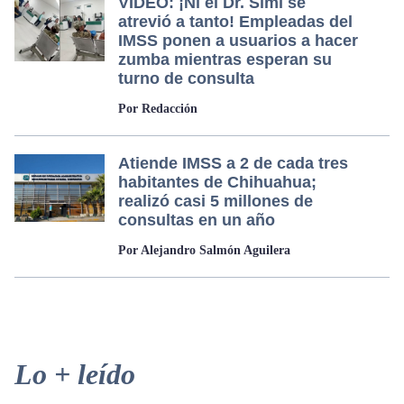
VIDEO: ¡Ni el Dr. Simi se
atrevió a tanto! Empleadas del
IMSS ponen a usuarios a hacer
zumba mientras esperan su
turno de consulta
Por Redacción
Atiende IMSS a 2 de cada tres
habitantes de Chihuahua;
realizó casi 5 millones de
consultas en un año
Por Alejandro Salmón Aguilera
Primary
Lo + leído
Sidebar