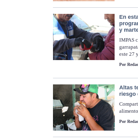
En esta
progra
y mart
IMPAS co
garrapata
este 27 
Por Redac
Altas 
riesgo 
Compart
alimento
Por Redac