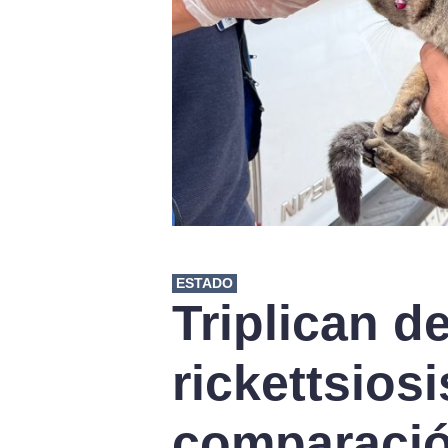
ESTADO
Triplican d
rickettsiosi
comparació