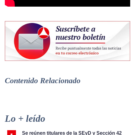
Contenido Relacionado
Primary
Lo + leído
Sidebar
Se reúnen titulares de la SEyD y Sección 42