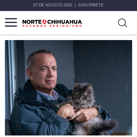
07 DE AGOSTO 2026
SUSCRÍBETE
Norte
Más
De
que
Chihuahua
noticias,
hacemos periodismo