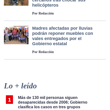
cercanos tras chocar sus
helicópteros
Por Redacción
Madres afectadas por lluvias
podrán reponer muebles con
vales entregados por el
Gobierno estatal
Por Redacción
Primary
Lo + leído
Sidebar
Más de 130 mil personas siguen
desaparecidas desde 2006; Gobierno
clasifica los casos en tres grupos