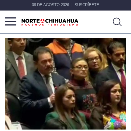
08 DE AGOSTO 2026
SUSCRÍBETE
Norte
Más
De
que
Chihuahua
noticias,
hacemos periodismo