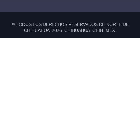
® TODOS LOS DERECHOS RESERVADOS DE NORTE DE
CHIHUAHUA 2026 CHIHUAHUA, CHIH. MEX.