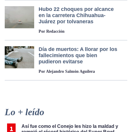
Hubo 22 choques por alcance
en la carretera Chihuahua-
Juárez por tolvaneras
Por Redacción
Día de muertos: A llorar por los
fallecimientos que bien
pudieron evitarse
Por Alejandro Salmón Aguilera
Primary
Lo + leído
Sidebar
Así fue como el Conejo les hizo la maldad y
rompió el récord histórico del Super Bowl