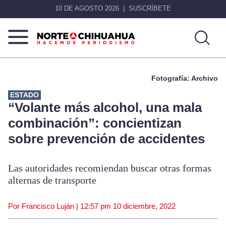
10 DE AGOSTO 2026
SUSCRÍBETE
Norte
Más
De
que
Fotografía: Archivo
Chihuahua
noticias,
hacemos periodismo
ESTADO
“Volante más alcohol, una mala
combinación”: concientizan
sobre prevención de accidentes
Las autoridades recomiendan buscar otras formas
alternas de transporte
Por Francisco Luján |
12:57 pm
10 diciembre, 2022