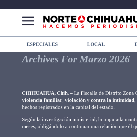
Norte
Más
ESPECIALES
LOCAL
De
que
Chihuahua
noticias,
Archives For Marzo 2026
hacemos periodismo
CHIHUAHUA, Chih. –
La Fiscalía de Distrito Zona
violencia familiar
,
violación
y
contra la intimidad
,
hechos registrados en la capital del estado.
Según la investigación ministerial, la imputada mant
meses, obligándolo a continuar una relación que él q