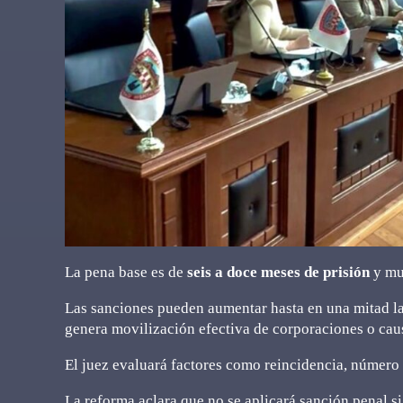
La pena base es de
seis a doce meses de prisión
y mu
Las sanciones pueden aumentar hasta en una mitad la p
genera movilización efectiva de corporaciones o caus
El juez evaluará factores como reincidencia, número 
La reforma aclara que no se aplicará sanción penal si