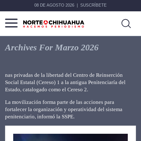
08 DE AGOSTO 2026
SUSCRÍBETE
Norte
Más
De
que
Archives For Marzo 2026
Chihuahua
noticias,
hacemos periodismo
nas privadas de la libertad del Centro de Reinserción
Social Estatal (Cereso) 1 a la antigua Penitenciaría del
Estado, catalogado como el Cereso 2.
La movilización forma parte de las acciones para
fortalecer la organización y operatividad
del sistema
penitenciario, informó la SSPE.