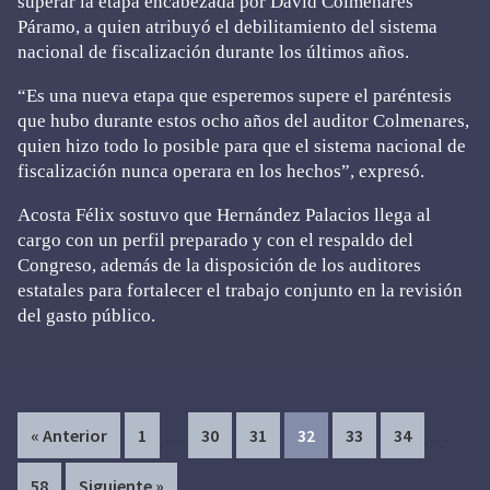
superar la etapa encabezada por David Colmenares
Páramo, a quien atribuyó el debilitamiento del sistema
nacional de fiscalización durante los últimos años.
“Es una nueva etapa que esperemos supere el paréntesis
que hubo durante estos ocho años del auditor Colmenares,
quien hizo todo lo posible para que el sistema nacional de
fiscalización nunca operara en los hechos”, expresó.
Acosta Félix sostuvo que Hernández Palacios llega al
cargo con un perfil preparado y con el respaldo del
Congreso, además de la disposición de los auditores
estatales para fortalecer el trabajo conjunto en la revisión
del gasto público.
Interim
Interim
…
…
Page
Page
Page
Page
Page
Page
« Anterior
1
30
31
32
33
34
pages
pages
Page
58
Siguiente »