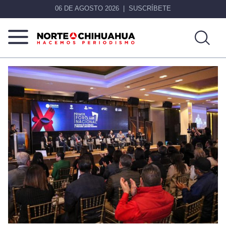
06 DE AGOSTO 2026
SUSCRÍBETE
Norte
Más
De
que
Chihuahua
noticias,
hacemos periodismo