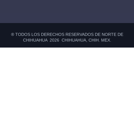
® TODOS LOS DERECHOS RESERVADOS DE NORTE DE
CHIHUAHUA 2026 CHIHUAHUA, CHIH. MEX.