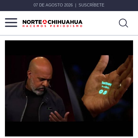
07 DE AGOSTO 2026
SUSCRÍBETE
Norte
Más
De
que
Chihuahua
noticias,
hacemos periodismo