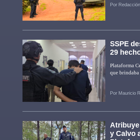
Por Redacció
SSPE des
29 hecho
Plataforma Ce
que brindaba
Por Mauricio 
Atribuye
y Calvo a