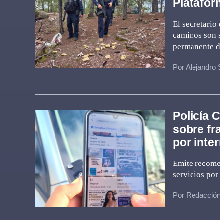
Platafor
El secretario
caminos son s
permanente de
Por Alejandro 
Policía 
sobre fr
por inter
Emite recomen
servicios por
Por Redacció