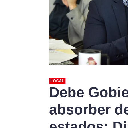
LOCAL
Debe Gobie
absorber d
estados: D