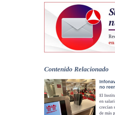
Contenido Relacionado
Infonav
no ree
El Insti
en salar
crecían 
de más p