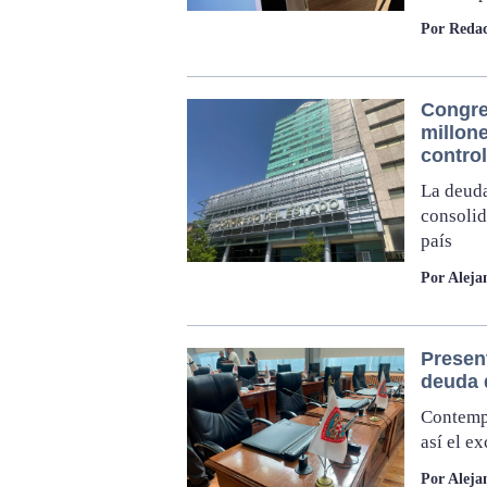
Por Redac
Congre
millon
control
La deuda
consolid
país
Por Aleja
Present
deuda 
Contempl
así el e
Por Aleja