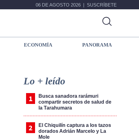
06 DE AGOSTO 2026
SUSCRÍBETE
ECONOMÍA
PANORAMA
Primary
Sidebar
Lo + leído
Busca sanadora rarámuri
compartir secretos de salud de
la Tarahumara
El Chiquilín captura a los tazos
dorados Adrián Marcelo y La
Mole