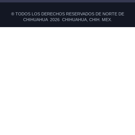
® TODOS LOS DERECHOS RESERVADOS DE NORTE DE
CHIHUAHUA 2026 CHIHUAHUA, CHIH. MEX.