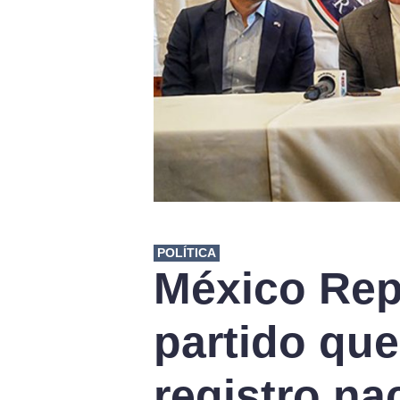
POLÍTICA
México Rep
partido que
registro na