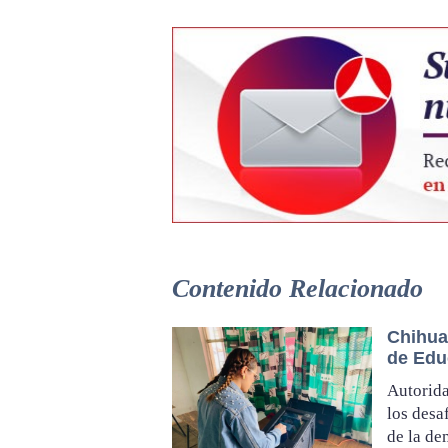
Contenido Relacionado
Chihua
de Edu
Autorida
los desa
de la de