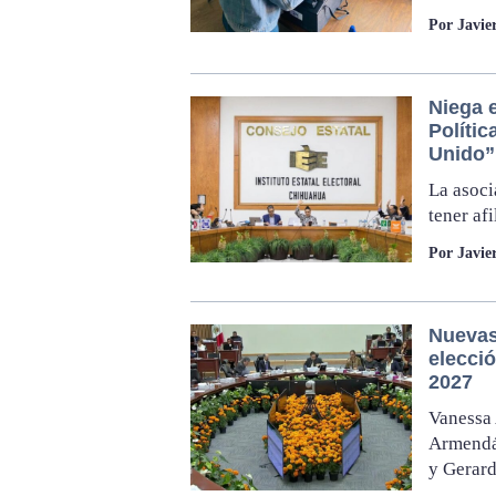
Por Javie
Niega 
Polític
Unido”
La asoci
tener af
Por Javie
Nuevas
elecció
2027
Vanessa 
Armendár
y Gerar