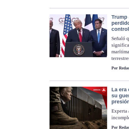
Trump 
perdido
contro
Señaló q
signific
marítima
terrestre
Por Redac
La era
su gue
presió
Experta 
incomple
Por Redac