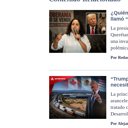
¿Quién 
llamó 
La presi
Querétar
una inva
polémica
Por Redac
“Trump
necesi
La princ
arancele
tratado 
Desarro
Por Aleja