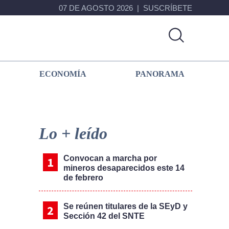
07 DE AGOSTO 2026
SUSCRÍBETE
ECONOMÍA
PANORAMA
Primary
Sidebar
Lo + leído
Convocan a marcha por
mineros desaparecidos este 14
de febrero
Se reúnen titulares de la SEyD y
Sección 42 del SNTE