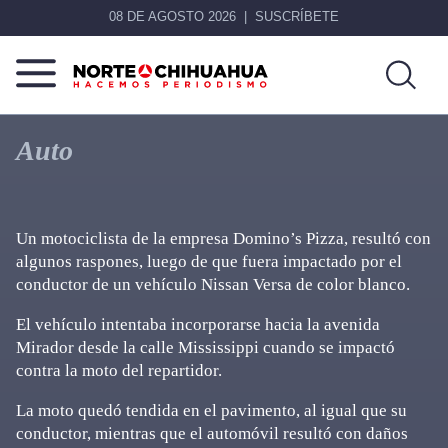
08 DE AGOSTO 2026
SUSCRÍBETE
Norte
Más
De
que
Auto
Chihuahua
noticias,
hacemos periodismo
Un motociclista de la empresa Domino’s Pizza, resultó con
algunos raspones, luego de que fuera impactado por el
conductor de un vehículo Nissan Versa de color blanco.
El vehículo intentaba incorporarse hacia la avenida
Mirador desde la calle Mississippi cuando se impactó
contra la moto del repartidor.
La moto quedó tendida en el pavimento, al igual que su
conductor, mientras que el automóvil resultó con daños