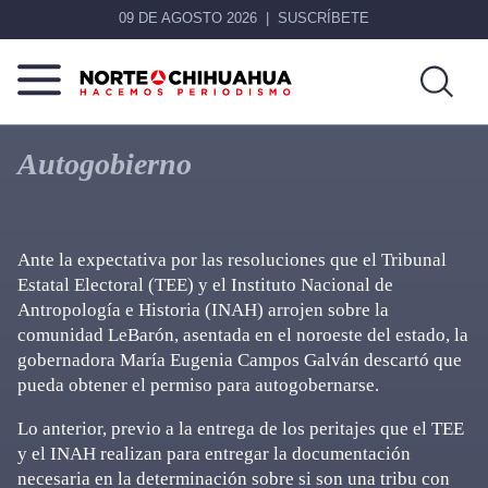
09 DE AGOSTO 2026
SUSCRÍBETE
Norte
Más
De
que
Autogobierno
Chihuahua
noticias,
hacemos periodismo
Ante la expectativa por las resoluciones que el Tribunal
Estatal Electoral (TEE) y el Instituto Nacional de
Antropología e Historia (INAH) arrojen sobre la
comunidad LeBarón, asentada en el noroeste del estado, la
gobernadora María Eugenia Campos Galván descartó que
pueda obtener el permiso para autogobernarse.
Lo anterior, previo a la entrega de los peritajes que el TEE
y el INAH realizan para entregar la documentación
necesaria en la determinación sobre si son una tribu con