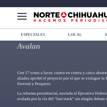
Norte
Más
ESPECIALES
LOCAL
De
que
Chihuahua
noticias,
Avalan
hacemos periodismo
Con 57 votos a favor, cuatro en contra y cinco abste
aliados aprobó el proyecto por el que se extingue la
Forestal y Pesquero.
La reforma presidencial, enviada al Ejecutivo Federal
avalada por la vía del “fast track” sin ningún debate 