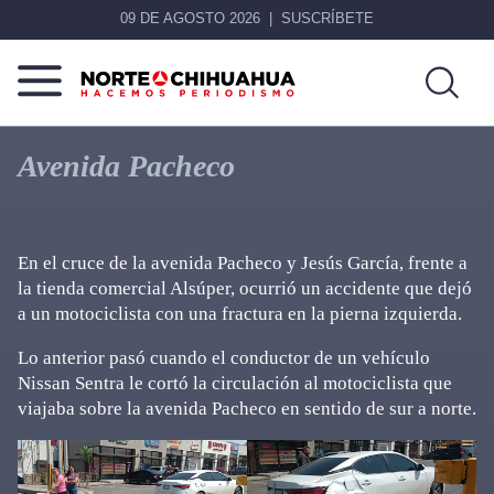
09 DE AGOSTO 2026
SUSCRÍBETE
Norte
Más
De
que
Avenida Pacheco
Chihuahua
noticias,
hacemos periodismo
En el cruce de la avenida Pacheco y Jesús García, frente a
la tienda comercial Alsúper, ocurrió un accidente que dejó
a un motociclista con una fractura en la pierna izquierda.
Lo anterior pasó cuando el conductor de un vehículo
Nissan Sentra le cortó la circulación al motociclista que
viajaba sobre la avenida Pacheco en sentido de sur a norte.