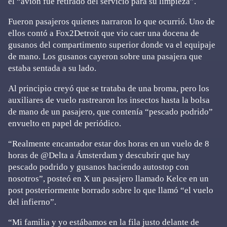
el “avión fue retirado del servicio para su limpieza”.
Fueron pasajeros quienes narraron lo que ocurrió. Uno de
ellos contó a Fox2Detroit que vio caer una docena de
gusanos del compartimento superior donde va el equipaje
de mano. Los gusanos cayeron sobre una pasajera que
estaba sentada a su lado.
Al principio creyó que se trataba de una broma, pero los
auxiliares de vuelo rastrearon los insectos hasta la bolsa
de mano de un pasajero, que contenía “pescado podrido”
envuelto en papel de periódico.
“Realmente encantador estar dos horas en un vuelo de 8
horas de @Delta a Ámsterdam y descubrir que hay
pescado podrido y gusanos haciendo autostop con
nosotros”, posteó en X un pasajero llamado Kelce en un
post posteriormente borrado sobre lo que llamó “el vuelo
del infierno”.
“Mi familia y yo estábamos en la fila justo delante de