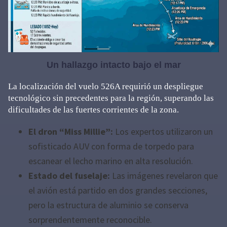
Un hallazgo intacto bajo el mar
La localización del vuelo 526A requirió un despliegue
tecnológico sin precedentes para la región, superando las
dificultades de las fuertes corrientes de la zona.
El dron “Miss Millie”:
Los expertos utilizaron un
sofisticado AUV con forma de torpedo para
escanear el lecho marino en alta resolución.
Estado del fuselaje:
Las imágenes revelaron que
el avión está partido en dos grandes secciones,
pero la estructura de aluminio se conserva
sorprendentemente reconocible.