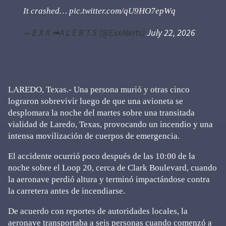
It crashed…
pic.twitter.com/qU9HO7epWq
— E X X ➠A L E R T S (@ExxAlerts)
July 22, 2026
LAREDO, Texas.- Una persona murió y otras cinco
lograron sobrevivir luego de que una avioneta se
desplomara la noche del martes sobre una transitada
vialidad de Laredo, Texas, provocando un incendio y una
intensa movilización de cuerpos de emergencia.
El accidente ocurrió poco después de las 10:00 de la
noche sobre el Loop 20, cerca de Clark Boulevard, cuando
la aeronave perdió altura y terminó impactándose contra
la carretera antes de incendiarse.
De acuerdo con reportes de autoridades locales, la
aeronave transportaba a seis personas cuando comenzó a