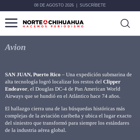
08 DE AGOSTO 2026
SUSCRÍBETE
Norte
Más
De
que
Avion
Chihuahua
noticias,
hacemos periodismo
SAN JUAN, Puerto Rico
– Una expedición submarina de
alta tecnología logró localizar los restos del
Clipper
Endeavor
, el Douglas DC-4 de Pan American World
Airways que se hundió en el Atlántico hace 74 años.
El hallazgo cierra una de las búsquedas históricas más
complejas de la aviación caribeña y ubica el lugar exacto
del siniestro que transformó para siempre los estándares
de la industria aérea global.