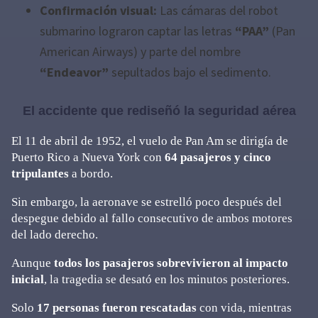
Confirmación visual:
Las cámaras del robot
submarino lograron captar las letras
“PAA”
(Pan
American Airways) y parte del nombre
“Endeavor”
sepultados bajo el sedimento.
El accidente que rediseñó la seguridad aérea
El 11 de abril de 1952, el vuelo de Pan Am se dirigía de
Puerto Rico a Nueva York con
64 pasajeros y cinco
tripulantes
a bordo.
Sin embargo, la aeronave se estrelló poco después del
despegue debido al fallo consecutivo de ambos motores
del lado derecho.
Aunque
todos los pasajeros sobrevivieron al impacto
inicial
, la tragedia se desató en los minutos posteriores.
Solo
17 personas fueron rescatadas
con vida, mientras