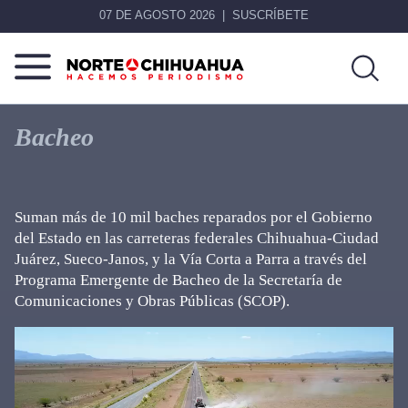
07 DE AGOSTO 2026
SUSCRÍBETE
Norte
Más
De
que
Bacheo
Chihuahua
noticias,
hacemos periodismo
Suman más de 10 mil baches reparados por el Gobierno
del Estado en las carreteras federales Chihuahua-Ciudad
Juárez, Sueco-Janos, y la Vía Corta a Parra a través del
Programa Emergente de Bacheo de la Secretaría de
Comunicaciones y Obras Públicas (SCOP).