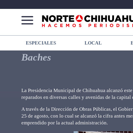
Norte
Más
ESPECIALES
LOCAL
De
que
Chihuahua
noticias,
Baches
hacemos periodismo
La Presidencia Municipal de Chihuahua alcanzó este 
reparados en diversas calles y avenidas de la capital
A través de la Dirección de Obras Públicas, el Gobi
25 de agosto, con lo cual se alcanzó la cifra antes
emprendido por la actual administración.