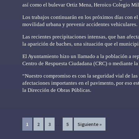
así como el bulevar Ortiz Mena, Heroico Colegio Mil
Los trabajos continuarán en los próximos días con el 
movilidad urbana y prevenir accidentes vehiculares.
Las recientes precipitaciones intensas, que han afect
la aparición de baches, una situación que el municip
El Ayuntamiento hizo un llamado a la población a re
Centro de Respuesta Ciudadana (CRC) o mediante la
“Nuestro compromiso es con la seguridad vial de las
afectaciones importantes en el pavimento, por eso e
la Dirección de Obras Públicas.
Interim
…
Page
Page
Page
Page
1
2
3
5
Siguiente »
pages