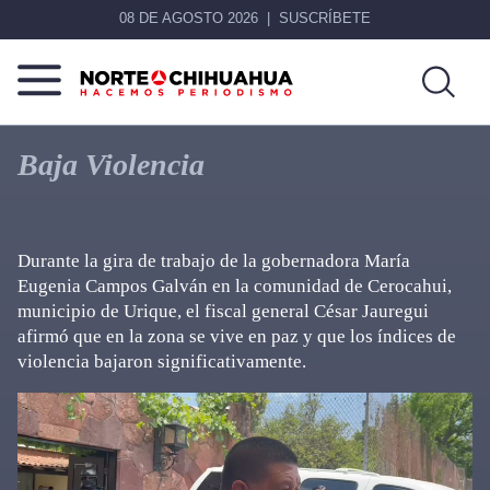
08 DE AGOSTO 2026
SUSCRÍBETE
Norte
Más
De
que
Baja Violencia
Chihuahua
noticias,
hacemos periodismo
Durante la gira de trabajo de la gobernadora María
Eugenia Campos Galván en la comunidad de Cerocahui,
municipio de Urique, el fiscal general César Jauregui
afirmó que en la zona se vive en paz y que los índices de
violencia bajaron significativamente.