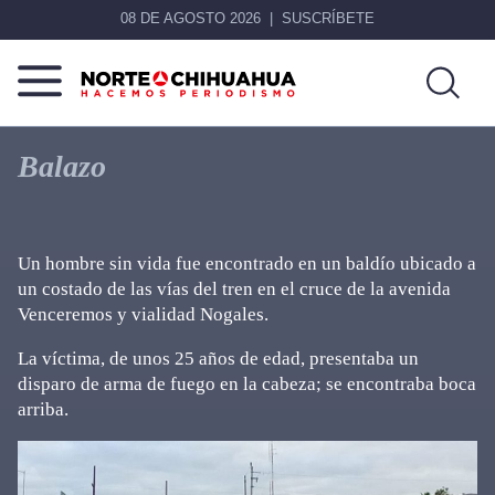
08 DE AGOSTO 2026
SUSCRÍBETE
Norte
Más
De
que
Balazo
Chihuahua
noticias,
hacemos periodismo
Un hombre sin vida fue encontrado en un baldío ubicado a
un costado de las vías del tren en el cruce de la avenida
Venceremos y vialidad Nogales.
La víctima, de unos 25 años de edad, presentaba un
disparo de arma de fuego en la cabeza; se encontraba boca
arriba.