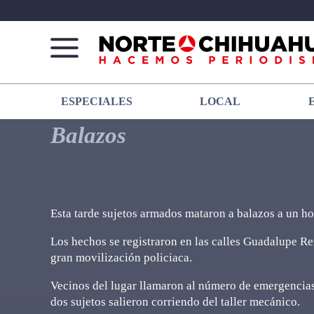
Norte
Más
ESPECIALES
LOCAL
De
que
Chihuahua
noticias,
Balazos
hacemos periodismo
Esta tarde sujetos armados mataron a balazos a un hom
Los hechos se registraron en las calles Guadalupe Re
gran movilización policiaca.
Vecinos del lugar llamaron al número de emergencia
dos sujetos salieron corriendo del taller mecánico.