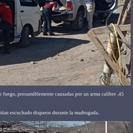
de fuego, presumiblemente causadas por un arma calibre .45
abían escuchado disparos durante la madrugada.