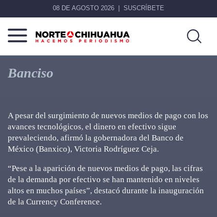
08 DE AGOSTO 2026
SUSCRÍBETE
Norte
Más
De
que
Banciso
Chihuahua
noticias,
hacemos periodismo
A pesar del surgimiento de nuevos medios de pago con los
avances tecnológicos, el dinero en efectivo sigue
prevaleciendo, afirmó la gobernadora del Banco de
México (Banxico), Victoria Rodríguez Ceja.
“Pese a la aparición de nuevos medios de pago, las cifras
de la demanda por efectivo se han mantenido en niveles
altos en muchos países”, destacó durante la inauguración
de la Currency Conference.