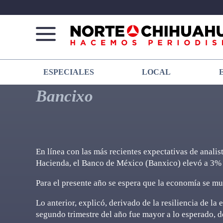
Norte
Más
ESPECIALES
LOCAL
De
que
Chihuahua
noticias,
Bancixo
hacemos periodismo
En línea con las más recientes expectativas de analist
Hacienda, el Banco de México (Banxico) elevó a 3% s
Para el presente año se espera que la economía se m
Lo anterior, explicó, derivado de la resiliencia de l
segundo trimestre del año fue mayor a lo esperado, d