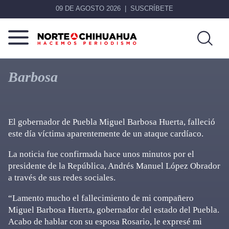
09 DE AGOSTO 2026
SUSCRÍBETE
Norte
Más
De
que
Barbosa
Chihuahua
noticias,
hacemos periodismo
El gobernador de Puebla Miguel Barbosa Huerta, falleció
este día víctima aparentemente de un ataque cardíaco.
La noticia fue confirmada hace unos minutos por el
presidente de la República, Andrés Manuel López Obrador
a través de sus redes sociales.
“Lamento mucho el fallecimiento de mi compañero
Miguel Barbosa Huerta, gobernador del estado del Puebla.
Acabo de hablar con su esposa Rosario, le expresé mi