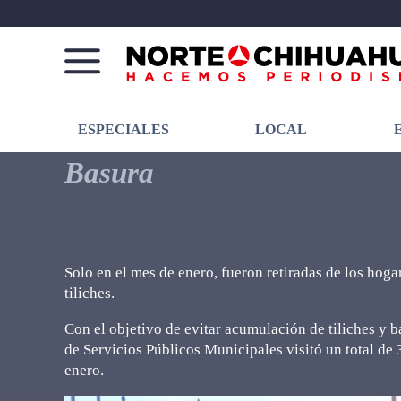
Norte
Más
ESPECIALES
LOCAL
De
que
Chihuahua
noticias,
Basura
hacemos periodismo
Solo en el mes de enero, fueron retiradas de los hoga
tiliches.
Con el objetivo de evitar acumulación de tiliches y 
de Servicios Públicos Municipales visitó un total de
enero.