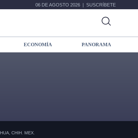
06 DE AGOSTO 2026
SUSCRÍBETE
ECONOMÍA
PANORAMA
Primary
Sidebar
UA, CHIH. MEX.