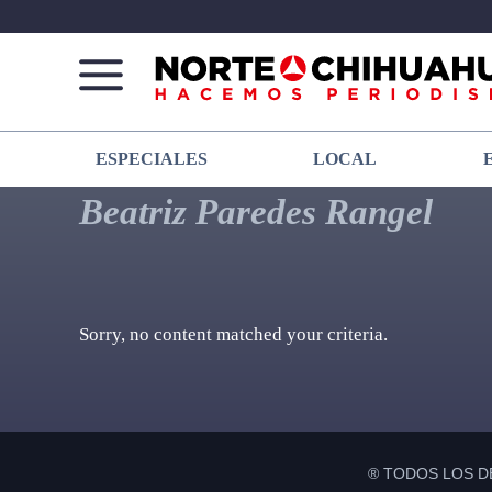
Norte
Más
ESPECIALES
LOCAL
De
que
Chihuahua
noticias,
Beatriz Paredes Rangel
hacemos periodismo
Sorry, no content matched your criteria.
® TODOS LOS D