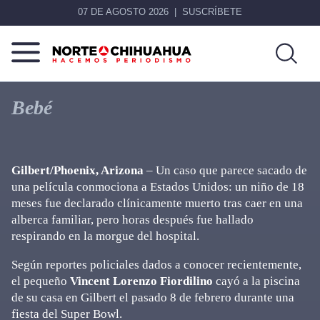
07 DE AGOSTO 2026
SUSCRÍBETE
Norte
Más
De
que
Bebé
Chihuahua
noticias,
hacemos periodismo
Gilbert/Phoenix, Arizona
– Un caso que parece sacado de
una película conmociona a Estados Unidos: un niño de 18
meses fue declarado clínicamente muerto tras caer en una
alberca familiar, pero horas después fue hallado
respirando en la morgue del hospital.
Según reportes policiales dados a conocer recientemente,
el pequeño
Vincent Lorenzo Fiordilino
cayó a la piscina
de su casa en Gilbert el pasado 8 de febrero durante una
fiesta del Super Bowl.