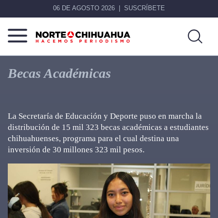
06 DE AGOSTO 2026
SUSCRÍBETE
Norte
Más
De
que
Becas Académicas
Chihuahua
noticias,
hacemos periodismo
La Secretaría de Educación y Deporte puso en marcha la
distribución de 15 mil 323 becas académicas a estudiantes
chihuahuenses, programa para el cual destina una
inversión de 30 millones 323 mil pesos.