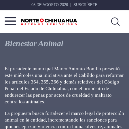
05 DE AGOSTO 2026
SUSCRÍBETE
Norte
Más
De
que
Bienestar Animal
Chihuahua
noticias,
hacemos periodismo
El presidente municipal Marco Antonio Bonilla presentó
este miércoles una iniciativa ante el Cabildo para reformar
los artículos 364, 365, 366 y demás relativos del Código
Penal del Estado de Chihuahua, con el propósito de
endurecer las penas por actos de crueldad y maltrato
contra los animales.
La propuesta busca fortalecer el marco legal de protección
animal en la entidad, incrementando las sanciones para
quienes ejerzan violencia contra fauna silvestre, animales