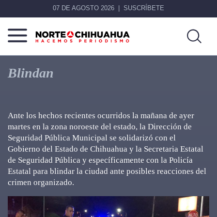
07 DE AGOSTO 2026
SUSCRÍBETE
Norte
Más
De
que
Blindan
Chihuahua
noticias,
hacemos periodismo
Ante los hechos recientes ocurridos la mañana de ayer
martes en la zona noroeste del estado, la Dirección de
Seguridad Pública Municipal se solidarizó con el
Gobierno del Estado de Chihuahua y la Secretaria Estatal
de Seguridad Pública y específicamente con la Policía
Estatal para blindar la ciudad ante posibles reacciones del
crimen organizado.