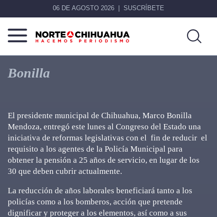
06 DE AGOSTO 2026
SUSCRÍBETE
Norte
Más
De
que
Bonilla
Chihuahua
noticias,
hacemos periodismo
El presidente municipal de Chihuahua, Marco Bonilla
Mendoza, entregó este lunes al Congreso del Estado una
iniciativa de reformas legislativas con el fin de reducir el
requisito a los agentes de la Policía Municipal para
obtener la pensión a 25 años de servicio, en lugar de los
30 que deben cubrir actualmente.
La reducción de años laborales beneficiará tanto a los
policías como a los bomberos, acción que pretende
dignificar y proteger a los elementos, así como a sus