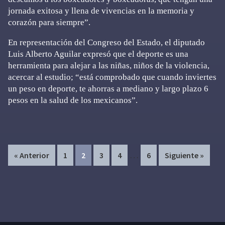
jornada exitosa y llena de vivencias en la memoria y
corazón para siempre”.
En representación del Congreso del Estado, el diputado
Luis Alberto Aguilar expresó que el deporte es una
herramienta para alejar a las niñas, niños de la violencia,
acercar al estudio; “está comprobado que cuando inviertes
un peso en deporte, te ahorras a mediano y largo plazo 6
pesos en la salud de los mexicanos”.
Interim
…
Page
Page
Page
Page
Page
« Anterior
1
2
3
4
6
Siguiente »
pages
omitted
Primary
Sidebar