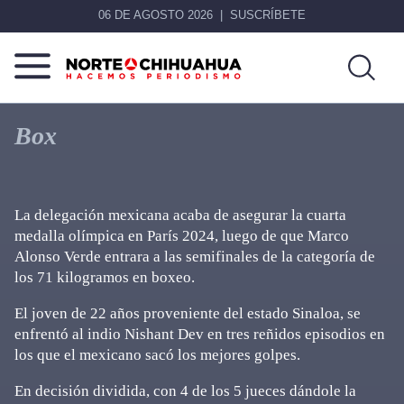
06 DE AGOSTO 2026
SUSCRÍBETE
Norte
Más
De
que
Box
Chihuahua
noticias,
hacemos periodismo
La delegación mexicana acaba de asegurar la cuarta
medalla olímpica en París 2024, luego de que Marco
Alonso Verde entrara a las semifinales de la categoría de
los 71 kilogramos en boxeo.
El joven de 22 años proveniente del estado Sinaloa, se
enfrentó al indio Nishant Dev en tres reñidos episodios en
los que el mexicano sacó los mejores golpes.
En decisión dividida, con 4 de los 5 jueces dándole la