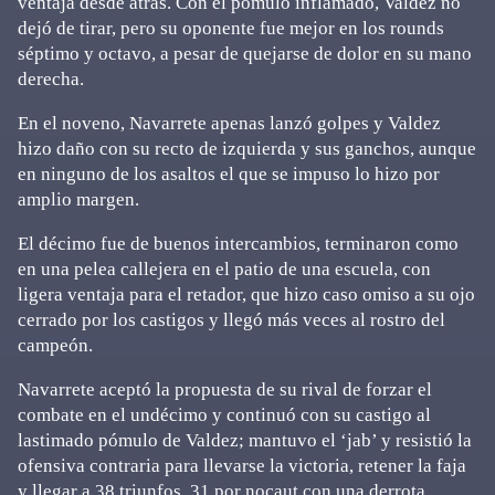
ventaja desde atrás. Con el pómulo inflamado, Valdez no
dejó de tirar, pero su oponente fue mejor en los rounds
séptimo y octavo, a pesar de quejarse de dolor en su mano
derecha.
En el noveno, Navarrete apenas lanzó golpes y Valdez
hizo daño con su recto de izquierda y sus ganchos, aunque
en ninguno de los asaltos el que se impuso lo hizo por
amplio margen.
El décimo fue de buenos intercambios, terminaron como
en una pelea callejera en el patio de una escuela, con
ligera ventaja para el retador, que hizo caso omiso a su ojo
cerrado por los castigos y llegó más veces al rostro del
campeón.
Navarrete aceptó la propuesta de su rival de forzar el
combate en el undécimo y continuó con su castigo al
lastimado pómulo de Valdez; mantuvo el ‘jab’ y resistió la
ofensiva contraria para llevarse la victoria, retener la faja
y llegar a 38 triunfos, 31 por nocaut con una derrota.