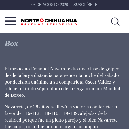
06 DE AGOSTO 2026
SUSCRÍBETE
Norte
Más
De
que
Box
Chihuahua
noticias,
hacemos periodismo
El mexicano Emanuel Navarrete dio una clase de golpeo
desde la larga distancia para vencer la noche del sábado
por decisión unánime a su compatriota Oscar Valdez y
retener el título súper pluma de la Organización Mundial
de Boxeo.
Navarrete, de 28 años, se llevó la victoria con tarjetas a
favor de 116-112, 118-110, 119-109, alejadas de la
realidad porque fue un pleito parejo y si bien Navarrete
fue mejor, no lo fue por un margen tan amplio.