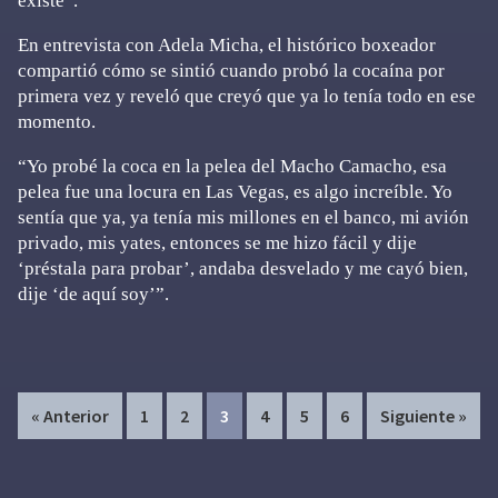
existe”.
En entrevista con Adela Micha, el histórico boxeador
compartió cómo se sintió cuando probó la cocaína por
primera vez y reveló que creyó que ya lo tenía todo en ese
momento.
“Yo probé la coca en la pelea del Macho Camacho, esa
pelea fue una locura en Las Vegas, es algo increíble. Yo
sentía que ya, ya tenía mis millones en el banco, mi avión
privado, mis yates, entonces se me hizo fácil y dije
‘préstala para probar’, andaba desvelado y me cayó bien,
dije ‘de aquí soy’”.
Page
Page
Page
Page
Page
Page
« Anterior
1
2
3
4
5
6
Siguiente »