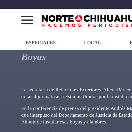
Norte
Más
ESPECIALES
LOCAL
De
que
Chihuahua
noticias,
Boyas
hacemos periodismo
La secretaria de Relaciones Exteriores, Alicia Bárce
notas diplomáticas a Estados Unidos por la instalaci
En la conferencia de prensa del presidente Andrés 
que interpuso del Departamento de Justicia de Estad
Abbott de instalar esas boyas y alambres.