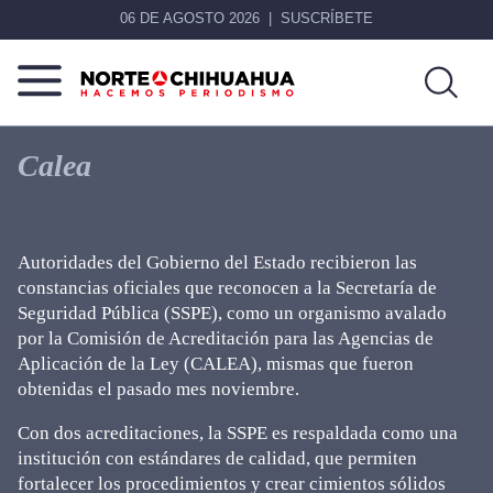
06 DE AGOSTO 2026
SUSCRÍBETE
Norte
Más
De
que
Calea
Chihuahua
noticias,
hacemos periodismo
Autoridades del Gobierno del Estado recibieron las
constancias oficiales que reconocen a la Secretaría de
Seguridad Pública (SSPE), como un organismo avalado
por la Comisión de Acreditación para las Agencias de
Aplicación de la Ley (CALEA), mismas que fueron
obtenidas el pasado mes noviembre.
Con dos acreditaciones, la SSPE es respaldada como una
institución con estándares de calidad, que permiten
fortalecer los procedimientos y crear cimientos sólidos