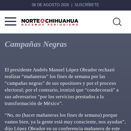
06 DE AGOSTO 2026
SUSCRÍBETE
Norte
Más
De
que
Campañas Negras
Chihuahua
noticias,
hacemos periodismo
El presidente Andrés Manuel López Obrador rechazó
realizar “mañaneras” los fines de semana por las
“campañas negras” de sus opositores y por el proceso
electoral; por el contrario, ironizó que “condecorará” a
sus adversarios “por los servicios prestados a la
transformación de México”.
“No, no (hacer mañaneras los fines de semana) porque
vamos bien, ya la gente está muy consciente, nos ayudan”,
dijo López Obrador en su conferencia mañanera de este