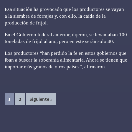
Esa situación ha provocado que los productores se vayan
a la siembra de forrajes y, con ello, la caída de la
producción de frijol.
En el Gobierno federal anterior, dijeron, se levantaban 100
toneladas de frijol al año, pero en este serán solo 40.
Los productores “han perdido la fe en estos gobiernos que
iban a buscar la soberanía alimentaria. Ahora se tienen que
importar más granos de otros países”, afirmaron.
Page
Page
1
2
Siguiente »
Primary