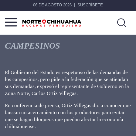
06 DE AGOSTO 2026
SUSCRÍBETE
Norte
Más
De
que
CAMPESINOS
Chihuahua
noticias,
hacemos periodismo
El Gobierno del Estado es respetuoso de las demandas de
los campesinos, pero pide a la federación que se atiendan
sus demandas, expresó el representante de Gobierno en la
Zona Norte, Carlos Ortiz Villegas.
En conferencia de prensa, Ortiz Villegas dio a conocer que
buscan un acercamiento con los productores para evitar
que se hagan bloqueos que puedan afectar la economía
chihuahuense.