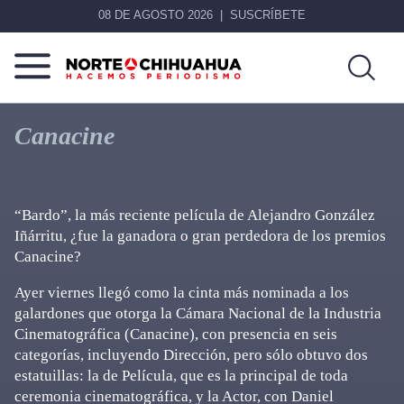
08 DE AGOSTO 2026
SUSCRÍBETE
Norte
Más
De
que
Canacine
Chihuahua
noticias,
hacemos periodismo
“Bardo”, la más reciente película de Alejandro González
Iñárritu, ¿fue la ganadora o gran perdedora de los premios
Canacine?
Ayer viernes llegó como la cinta más nominada a los
galardones que otorga la Cámara Nacional de la Industria
Cinematográfica (Canacine), con presencia en seis
categorías, incluyendo Dirección, pero sólo obtuvo dos
estatuillas: la de Película, que es la principal de toda
ceremonia cinematográfica, y la Actor, con Daniel