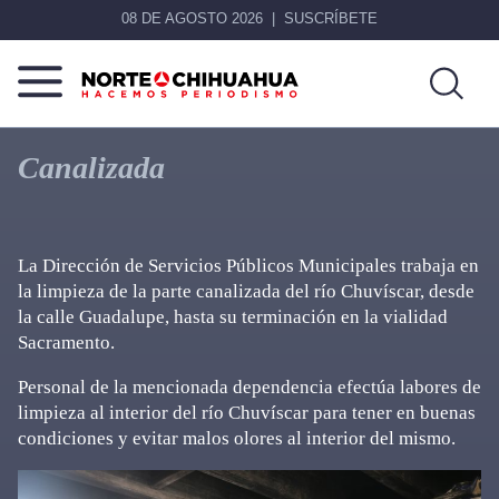
08 DE AGOSTO 2026
SUSCRÍBETE
Norte
Más
De
que
Canalizada
Chihuahua
noticias,
hacemos periodismo
La Dirección de Servicios Públicos Municipales trabaja en
la limpieza de la parte canalizada del río Chuvíscar, desde
la calle Guadalupe, hasta su terminación en la vialidad
Sacramento.
Personal de la mencionada dependencia efectúa labores de
limpieza al interior del río Chuvíscar para tener en buenas
condiciones y evitar malos olores al interior del mismo.