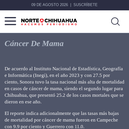
09 DE AGOSTO 2026
SUSCRÍBETE
Norte
Más
De
que
Cáncer De Mama
Chihuahua
noticias,
hacemos periodismo
De acuerdo al Instituto Nacional de Estadística, Geografía
e Informática (Inegi), en el año 2023 y con 27.5 por
ciento, Sonora tuvo la tasa nacional más alta de mortalidad
en casos de cáncer de mama, siendo el segundo lugar para
Chihuahua, que presentó 25.2 de los casos mortales que se
dieron en ese año.
El reporte indica adicionalmente que las tasas más bajas
de mortalidad por cáncer de mama fueron en Campeche
con 9.9 por ciento y Guerrero con 11.0.