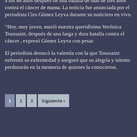
a los 48 años después de una batalla de más de tres años
contra el cáncer de mama. La noticia fue anunciada por el
periodista Ciro Gómez Leyva durante su noticiero en vivo.
“Hoy, muy joven, murió nuestra queridísima Verónica
Toussaint, después de una larga y dura batalla contra el
cáncer , expresó Gómez Leyva con pesar.
El periodista destacó la valentía con la que Toussaint
enfrentó su enfermedad y aseguró que su alegría y talento
perdurarán en la memoria de quienes la conocieron.
Page
Page
Page
1
2
3
Siguiente »
Primary
Sidebar